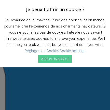
Je peux t'offrir un cookie ?
D
É
Le Royaume de Plumavitae utilise des cookies, et en mange,
P
pour améliorer l'expérience de nos charmants navigateurs. Si
L
I
vous ne souhaitez pas de cookies, faites-le nous savoir !
E
This website uses cookies to improve your experience. We'll
R
assume you're ok with this, but you can opt-out if you wish.
L
A
Réglages du Cookie/Cookie settings
N
ACCEPTER/ACCEPT
A
V
I
G
A
T
I
O
N