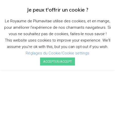
Je peux t'offrir un cookie ?
D
É
Le Royaume de Plumavitae utilise des cookies, et en mange,
P
pour améliorer l'expérience de nos charmants navigateurs. Si
L
I
Plumanews
vous ne souhaitez pas de cookies, faites-le nous savoir !
E
This website uses cookies to improve your experience. We'll
R
assume you're ok with this, but you can opt-out if you wish.
L
A
Réglages du Cookie/Cookie settings
N
ACCEPTER/ACCEPT
A
V
I
G
A
T
I
O
N