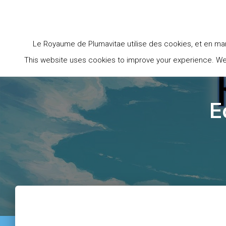
ACCU
Le Royaume de Plumavitae utilise des cookies, et en man
This website uses cookies to improve your experience. We'l
E