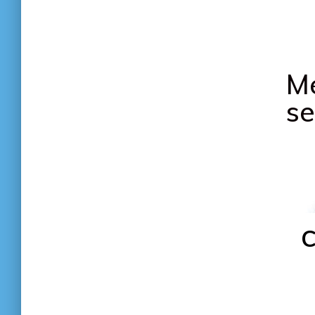
Me
se
C