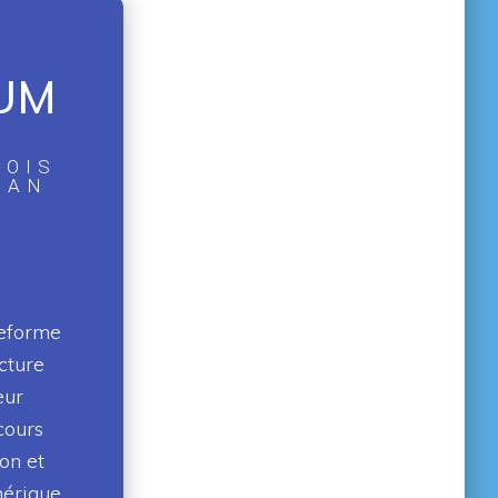
UM
MOIS
 AN
teforme
cture
eur
cours
on et
érique