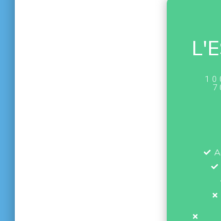
L'
10
7
A