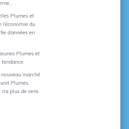
berne…
elles Plumes et
de l’économie du
fie d’années en
Jeunes Plumes et
a tendance.
ce nouveau marché
éunit Plumes,
 n’a plus de sens.