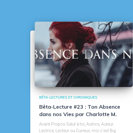
BÊTA-LECTURES ET CHRONIQUES
Bêta-Lecture #23 : Ton Absence
dans nos Vies par Charlotte M.
Avant-Propos Salut à toi, Autrice, Auteur,
Lectrice, Lecteur ou Curieux, moi c’est Big