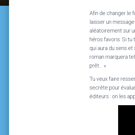
Afin de changer le f
laisser un message 
aléatoirement sur u
héros favoris. Si tu
qui aura du sens et
roman marquera tell
prêt… »
Tu veux faire resse
secrète pour évalue
éditeurs : on les app