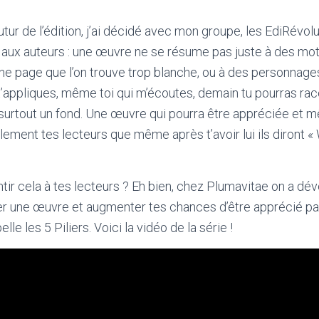
utur de l’édition, j’ai décidé avec mon groupe, les EdiRévol
aux auteurs : une œuvre ne se résume pas juste à des mot
ne page que l’on trouve trop blanche, ou à des personnage
 t’appliques, même toi qui m’écoutes, demain tu pourras rac
 surtout un fond. Une œuvre qui pourra être appréciée et 
ement tes lecteurs que même après t’avoir lui ils diront «
ntir cela à tes lecteurs ? Eh bien, chez Plumavitae on a d
r une œuvre et augmenter tes chances d’être apprécié par 
elle les 5 Piliers. Voici la vidéo de la série !