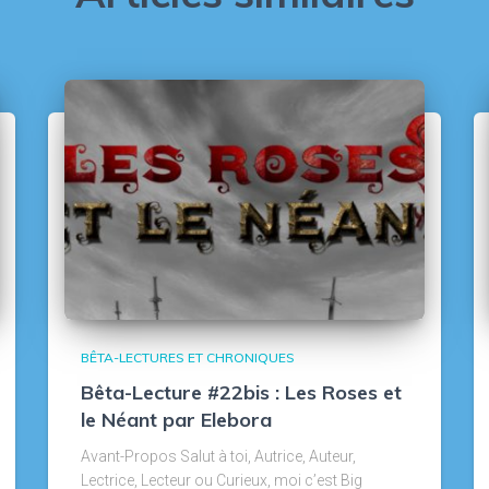
BÊTA-LECTURES ET CHRONIQUES
Bêta-Lecture #22bis : Les Roses et
le Néant par Elebora
Avant-Propos Salut à toi, Autrice, Auteur,
Lectrice, Lecteur ou Curieux, moi c’est Big