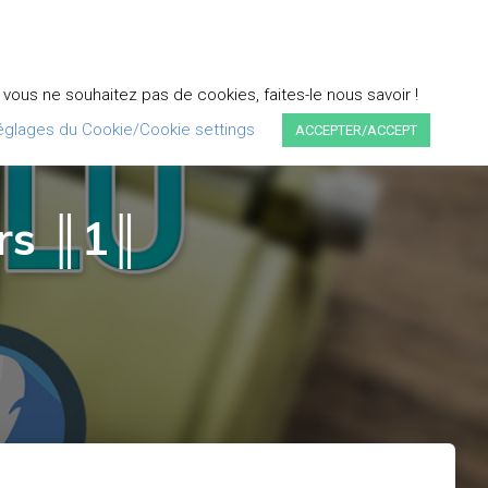
DEVENIR PARTENAIRE
PLUMEXTRAS
FAQ
ous ne souhaitez pas de cookies, faites-le nous savoir !
églages du Cookie/Cookie settings
ACCEPTER/ACCEPT
ers ║1║