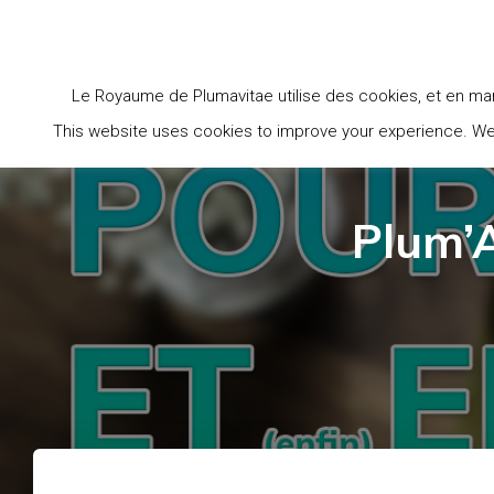
ACCU
Le Royaume de Plumavitae utilise des cookies, et en man
This website uses cookies to improve your experience. We'l
Plum’A