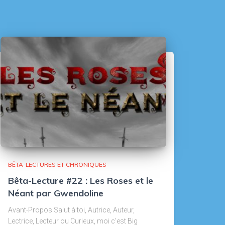
BÊTA-LECTURES ET CHRONIQUES
Bêta-Lecture #22 : Les Roses et le
Néant par Gwendoline
Avant-Propos Salut à toi, Autrice, Auteur,
Lectrice, Lecteur ou Curieux, moi c’est Big