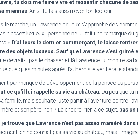
suivre, tu dois me faire vivre et ressentir chacune de s
les miennes
. Ainsi, tu fais aussi rêver ton lecteur.
ans le marché, un Lawrence boueux s’approche des commer
n assez luxueux : personne ne lui fait une remarque du g
nts ».
D’ailleurs le dernier commerçant, le laisse rentrer
re des objets luxueux. Sauf que Lawrence s’est grimé 
 ne devrait-il pas le chasser et là Lawrence lui montre sa b
ue quelques minutes après, l’aubergiste vérifiera le stan
rement par manque de développement de la pensée du pers
ut ce qu’il lui rappelle sa vie au château
. Du peu que tu no
famille, mais souhaite juste partir à l’aventure contre l’avi
mère et son père, non ? Là encore, rien à ce sujet,
pas un 
,
je trouve que Lawrence n’est pas assez maniéré dans 
ement, on ne connait pas sa vie au château, mais j’imagine 