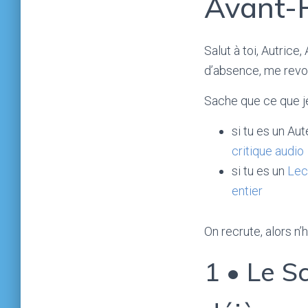
Avant-
Salut à toi, Autrice
d’absence, me revoic
Sache que ce que je 
si tu es un Aut
critique audio
si tu es un
Lec
entier
On recrute, alors n’h
1 • Le Sc