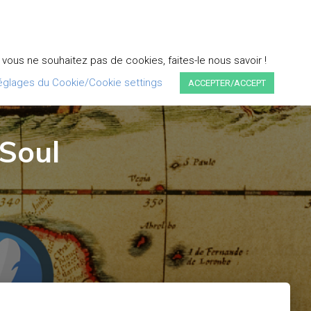
DEVENIR PARTENAIRE
PLUMEXTRAS
FAQ
ous ne souhaitez pas de cookies, faites-le nous savoir !
églages du Cookie/Cookie settings
ACCEPTER/ACCEPT
 Soul