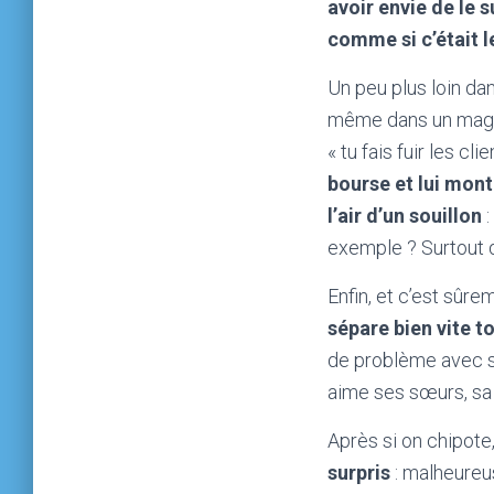
avoir envie de le 
comme si c’était 
Un peu plus loin d
même dans un magasi
« tu fais fuir les clie
bourse et lui mont
l’air d’un souillon
:
exemple ? Surtout q
Enfin, et c’est sû
sépare bien vite to
de problème avec sa 
aime ses sœurs, sa 
Après si on chipote
surpris
: malheureus