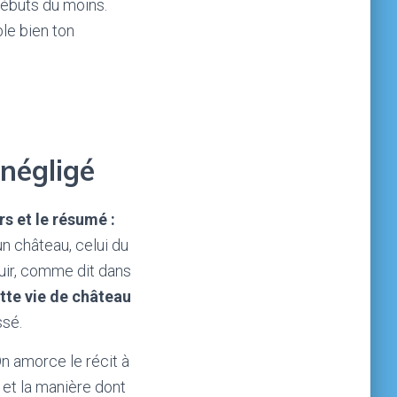
débuts du moins.
ble bien ton
 négligé
rs et le résumé :
un château, celui du
nfuir, comme dit dans
tte vie de château
ssé.
On amorce le récit à
e et la manière dont