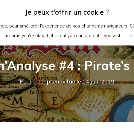
Je peux t'offrir un cookie ?
EIL
À PROPOS
DEVENIR AUTEURICE
DEVENIR RELECTEURICE
ge, pour améliorer l'expérience de nos charmants navigateurs. Si v
l assume you're ok with this, but you can opt-out if you wish.
R
’Analyse #4 : Pirate’s
Publié par
plumavitae
le
14 juin 2019