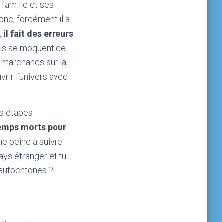
 famille et ses
onc, forcément il a
,
il fait des erreurs
ils se moquent de
s marchands sur la
rir l’univers avec
nds étapes
 temps morts pour
une peine à suivre
ays étranger et tu
 autochtones ?