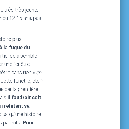
ic très-très jeune,
 du 12-15 ans, pas
stoire plus
 à la fugue du
rtie, cela semble
par une fenêtre
enêtre sans rien «
en
 cette fenêtre, etc ?
re
, car la première
mais
il faudrait soit
i relatent sa
lus qu’une histoire
es parents
. Pour