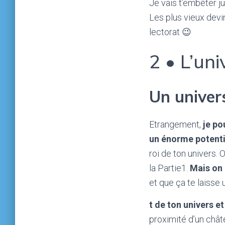
Je vais t’embêter j
Les plus vieux devin
lectorat 😉
2 • L’uni
Un univers
Etrangement,
je po
un énorme potentie
roi de ton univers. 
la Partie1.
Mais on 
et que ça te laisse
t de ton univers e
proximité d’un châte