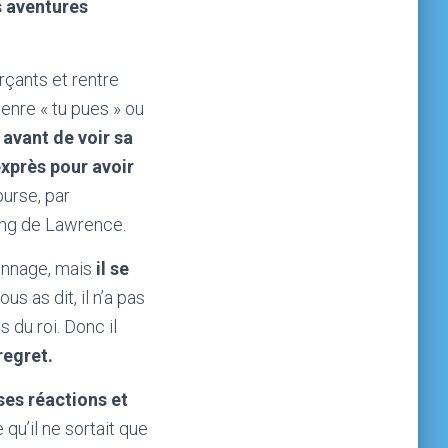
es aventures
çants et rentre
enre « tu pues » ou
 avant de voir sa
exprès pour avoir
ourse, par
ding de Lawrence.
onnage, mais
il se
us as dit, il n’a pas
s du roi. Donc il
regret.
ses réactions et
qu’il ne sortait que