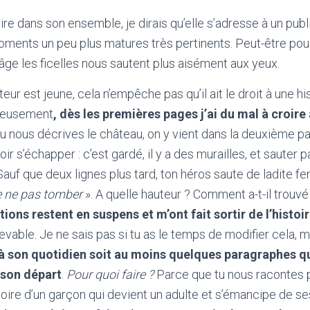
oire dans son ensemble, je dirais qu’elle s’adresse à un publ
ments un peu plus matures très pertinents. Peut-être pour
 âge les ficelles nous sautent plus aisément aux yeux.
teur est jeune, cela n’empêche pas qu’il ait le droit à une hi
reusement
, dès les premières pages j’ai du mal à croire
tu nous décrives le château, on y vient dans la deuxième pa
r s’échapper : c’est gardé, il y a des murailles, et sauter 
. Sauf que deux lignes plus tard, ton héros saute de ladite f
e ne pas tomber
». A quelle hauteur ? Comment a-t-il trouvé
ons restent en suspens et m’ont fait sortir de l’histoi
evable. Je ne sais pas si tu as le temps de modifier cela, 
à son quotidien soit au moins quelques paragraphes qu
 son départ
.
Pour quoi faire ?
Parce que tu nous racontes p
stoire d’un garçon qui devient un adulte et s’émancipe de s