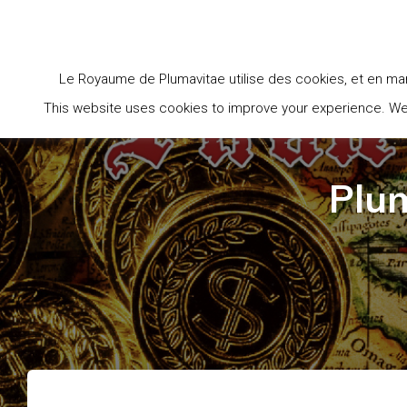
ACCU
Le Royaume de Plumavitae utilise des cookies, et en man
This website uses cookies to improve your experience. We'l
Plum