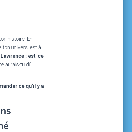
on histoire. En
e ton univers, est à
e Lawrence : est-ce
re aurais-tu dû
mander ce qu’il y a
ans
né