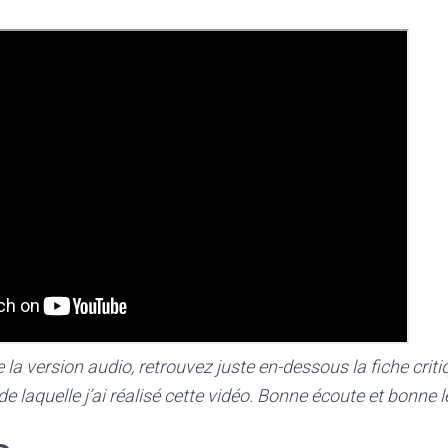
a version audio, retrouvez juste en-dessous la fiche critiq
 de laquelle j’ai réalisé cette vidéo. Bonne écoute et bonne l