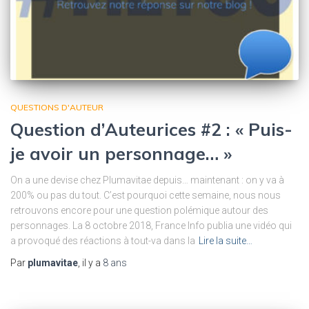
QUESTIONS D'AUTEUR
Question d’Auteurices #2 : « Puis-
je avoir un personnage… »
On a une devise chez Plumavitae depuis… maintenant : on y va à
200% ou pas du tout. C’est pourquoi cette semaine, nous nous
retrouvons encore pour une question polémique autour des
personnages. La 8 octobre 2018, France Info publia une vidéo qui
a provoqué des réactions à tout-va dans la
Lire la suite…
Par
plumavitae
, il y a
8 ans