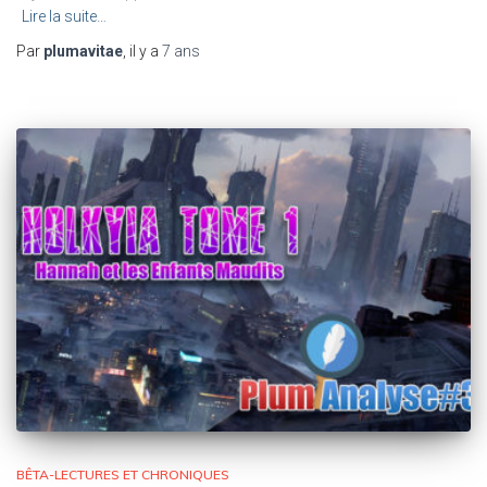
Lire la suite…
Par
plumavitae
, il y a
7 ans
BÊTA-LECTURES ET CHRONIQUES