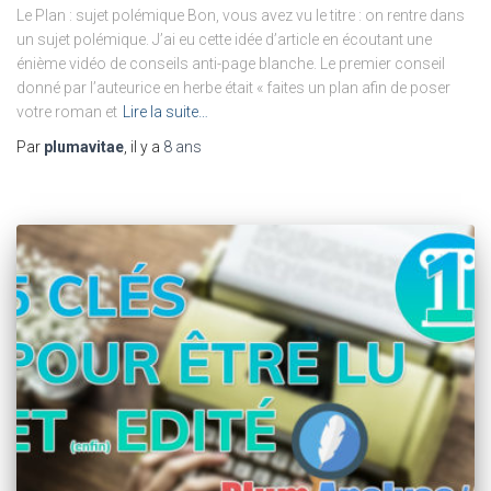
Le Plan : sujet polémique Bon, vous avez vu le titre : on rentre dans
un sujet polémique. J’ai eu cette idée d’article en écoutant une
énième vidéo de conseils anti-page blanche. Le premier conseil
donné par l’auteurice en herbe était « faites un plan afin de poser
votre roman et
Lire la suite…
Par
plumavitae
, il y a
8 ans