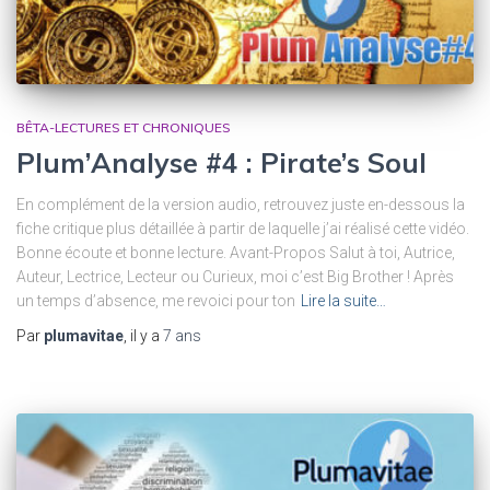
BÊTA-LECTURES ET CHRONIQUES
Plum’Analyse #4 : Pirate’s Soul
En complément de la version audio, retrouvez juste en-dessous la
fiche critique plus détaillée à partir de laquelle j’ai réalisé cette vidéo.
Bonne écoute et bonne lecture. Avant-Propos Salut à toi, Autrice,
Auteur, Lectrice, Lecteur ou Curieux, moi c’est Big Brother ! Après
un temps d’absence, me revoici pour ton
Lire la suite…
Par
plumavitae
, il y a
7 ans