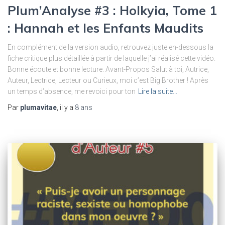
Plum’Analyse #3 : Holkyia, Tome 1
: Hannah et les Enfants Maudits
En complément de la version audio, retrouvez juste en-dessous la
fiche critique plus détaillée à partir de laquelle j’ai réalisé cette vidéo.
Bonne écoute et bonne lecture. Avant-Propos Salut à toi, Autrice,
Auteur, Lectrice, Lecteur ou Curieux, moi c’est Big Brother ! Après
un temps d’absence, me revoici pour ton
Lire la suite…
Par
plumavitae
, il y a
8 ans