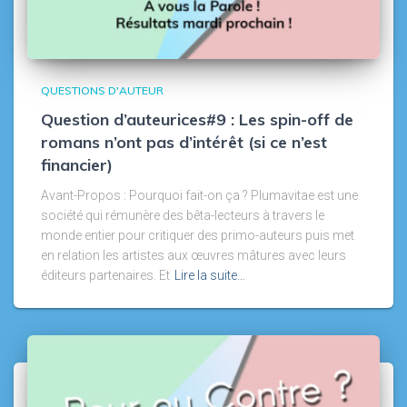
QUESTIONS D'AUTEUR
Question d’auteurices#9 : Les spin-off de
romans n’ont pas d’intérêt (si ce n’est
financier)
Avant-Propos : Pourquoi fait-on ça ? Plumavitae est une
société qui rémunère des bêta-lecteurs à travers le
monde entier pour critiquer des primo-auteurs puis met
en relation les artistes aux œuvres mâtures avec leurs
éditeurs partenaires. Et
Lire la suite…