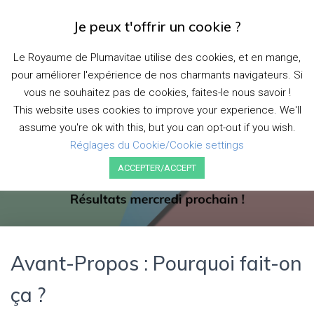
Je peux t'offrir un cookie ?
D
É
Le Royaume de Plumavitae utilise des cookies, et en mange,
P
pour améliorer l'expérience de nos charmants navigateurs. Si
L
I
Question d’auteurices#3 :
vous ne souhaitez pas de cookies, faites-le nous savoir !
E
This website uses cookies to improve your experience. We'll
L’Adaptation d’un roman donne
R
assume you're ok with this, but you can opt-out if you wish.
L
envie de lire le texte
A
Réglages du Cookie/Cookie settings
N
ACCEPTER/ACCEPT
A
Publié par
plumavitae
le
10 mars 2020
V
I
G
A
T
I
Avant-Propos : Pourquoi fait-on
O
N
ça ?